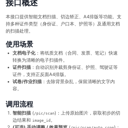
接口概述
本接口提供智能文档扫描、切边矫正、A4排版等功能。支
持多种证件类型（身份证、户口本、护照等）及通用文档
的扫描处理。
使用场景
文档电子化
：将纸质文档（合同、发票、笔记）快速
转换为清晰的电子扫描件。
证件扫描
：自动识别并裁剪身份证、护照、驾驶证等
证件，支持正反面A4排版。
试卷/作业扫描
：去除背景杂乱，保留清晰的文字内
容。
调用流程
智能扫描
(
)：上传原始图片，获取初步的切
/pic/scan
边结果和
。
image_id
(可选) 手动调整 / 效果预览
(
)：
/pic/scan/auto_crop