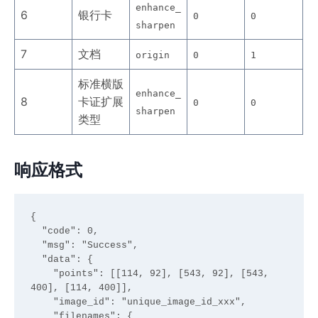
enhance_
6
银行卡
0
0
sharpen
7
文档
origin
0
1
标准横版
enhance_
8
卡证扩展
0
0
sharpen
类型
响应格式
{

  "code": 0,

  "msg": "Success",

  "data": {

    "points": [[114, 92], [543, 92], [543, 
400], [114, 400]],

    "image_id": "unique_image_id_xxx",

    "filenames": {
