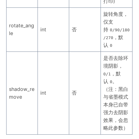
打印)
旋转角度，
仅支
rotate_ang
int
否
持
0/90/180
le
，默
/270
认
0
是否去除环
境阴影，
，默
0/1
认
。
0
shadow_re
（注：黑白
int
否
move
与省墨模式
本身已自带
强力去阴影
效果，会忽
略此参数）