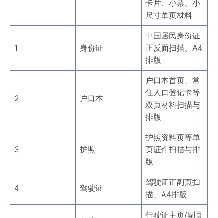
卡片、小票、小
尺寸单页材料
中国居民身份证
1
身份证
正反面扫描、A4
排版
户口本首页、常
住人口登记卡等
2
户口本
双页材料扫描与
排版
护照资料页等单
3
护照
页证件扫描与排
版
驾驶证正副页扫
4
驾驶证
描、A4排版
行驶证主页/副页