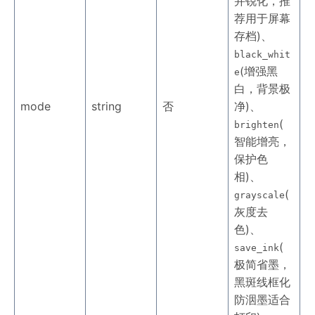
并锐化，推
荐用于屏幕
存档)、
black_whit
(增强黑
e
白，背景极
mode
string
否
净)、
(
brighten
智能增亮，
保护色
相)、
(
grayscale
灰度去
色)、
(
save_ink
极简省墨，
黑斑线框化
防洇墨适合