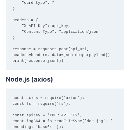
    "card_type": 7

}

headers = {

    "X-API-Key": api_key,

    "Content-Type": "application/json"

}

response = requests.post(api_url, 
headers=headers, data=json.dumps(payload))

Node.js (axios)
const axios = require('axios');

const fs = require('fs');

const apiKey = 'YOUR_API_KEY';

const imgB64 = fs.readFileSync('doc.jpg', { 
encoding: 'base64' });
