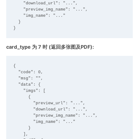
    "download_url": "...",

    "preview_img_name": "...",

    "img_name": "..."

  }

card_type 为 7 时 (返回多张图及PDF):
{

  "code": 0,

  "msg": "",

  "data": {

    "imgs": [

      {

        "preview_url": "...",

        "download_url": "...",

        "preview_img_name": "...",

        "img_name": "..."

      }

    ],
