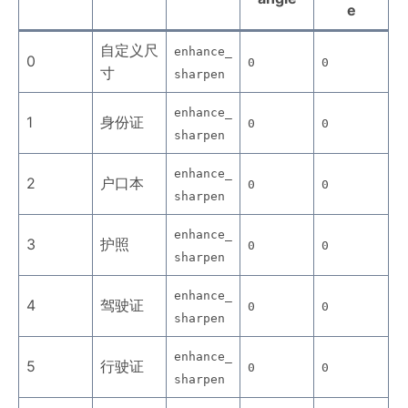
e
自定义尺
enhance_
0
0
0
寸
sharpen
enhance_
1
身份证
0
0
sharpen
enhance_
2
户口本
0
0
sharpen
enhance_
3
护照
0
0
sharpen
enhance_
4
驾驶证
0
0
sharpen
enhance_
5
行驶证
0
0
sharpen