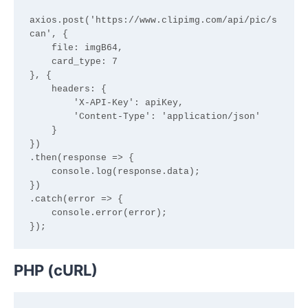
axios.post('https://www.clipimg.com/api/pic/s
can', {

    file: imgB64,

    card_type: 7

}, {

    headers: {

        'X-API-Key': apiKey,

        'Content-Type': 'application/json'

    }

})

.then(response => {

    console.log(response.data);

})

.catch(error => {

    console.error(error);

PHP (cURL)