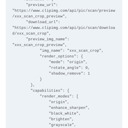
      "preview_url": 
"https://www.clipimg.com/api/pic/scan/preview
/xxx_scan_crop_preview",

      "download_url": 
"https://www.clipimg.com/api/pic/scan/downloa
d/xxx_scan_crop",

      "preview_img_name": 
"xxx_scan_crop_preview",

            "img_name": "xxx_scan_crop",

            "render_options": {

                "mode": "origin",

                "rotate_angle": 0,

                "shadow_remove": 1

            }

        },

        "capabilities": {

            "render_modes": [

                "origin",

                "enhance_sharpen",

                "black_white",

                "brighten",

                "grayscale",
