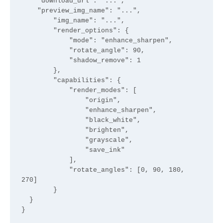
    "download_url": "...",

    "preview_img_name": "...",

        "img_name": "...",

        "render_options": {

            "mode": "enhance_sharpen",

            "rotate_angle": 90,

            "shadow_remove": 1

        },

        "capabilities": {

            "render_modes": [

                "origin",

                "enhance_sharpen",

                "black_white",

                "brighten",

                "grayscale",

                "save_ink"

            ],

            "rotate_angles": [0, 90, 180, 
270]

        }

  }
