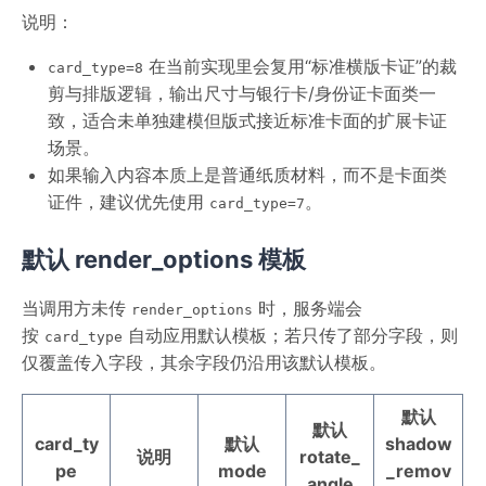
说明：
在当前实现里会复用“标准横版卡证”的裁
card_type=8
剪与排版逻辑，输出尺寸与银行卡/身份证卡面类一
致，适合未单独建模但版式接近标准卡面的扩展卡证
场景。
如果输入内容本质上是普通纸质材料，而不是卡面类
证件，建议优先使用
。
card_type=7
默认 render_options 模板
当调用方未传
时，服务端会
render_options
按
自动应用默认模板；若只传了部分字段，则
card_type
仅覆盖传入字段，其余字段仍沿用该默认模板。
默认
默认
card_ty
默认
shadow
说明
rotate_
pe
mode
_remov
angle