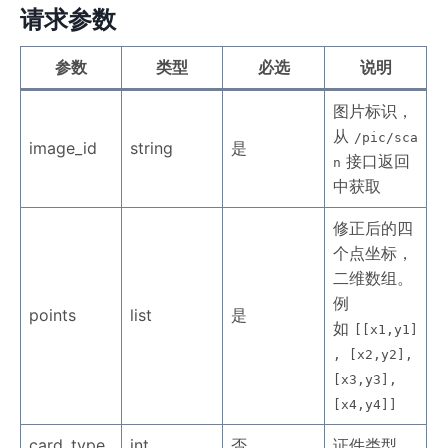
请求参数
参数
类型
必选
说明
图片标识，
从
/pic/sca
image_id
string
是
接口返回
n
中获取
修正后的四
个点坐标，
二维数组。
例
points
list
是
如
[[x1,y1]
, [x2,y2],
[x3,y3],
[x4,y4]]
card_type
int
否
证件类型