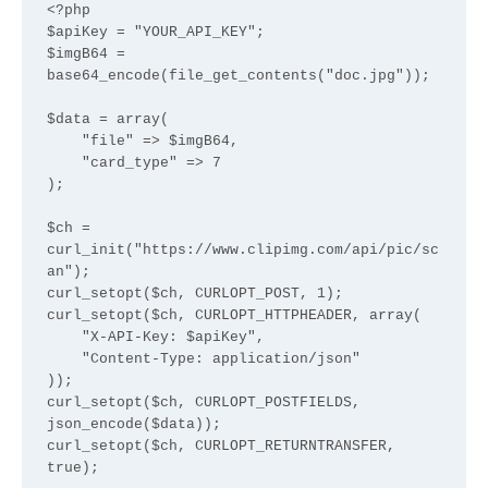
<?php

$apiKey = "YOUR_API_KEY";

$imgB64 = 
base64_encode(file_get_contents("doc.jpg"));

$data = array(

    "file" => $imgB64,

    "card_type" => 7

);

$ch = 
curl_init("https://www.clipimg.com/api/pic/sc
an");

curl_setopt($ch, CURLOPT_POST, 1);

curl_setopt($ch, CURLOPT_HTTPHEADER, array(

    "X-API-Key: $apiKey",

    "Content-Type: application/json"

));

curl_setopt($ch, CURLOPT_POSTFIELDS, 
json_encode($data));

curl_setopt($ch, CURLOPT_RETURNTRANSFER, 
true);
