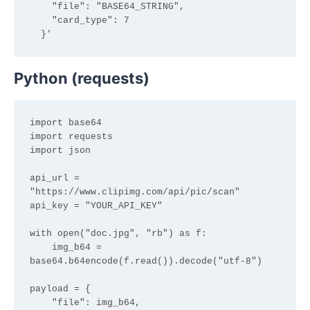
    "file": "BASE64_STRING",

    "card_type": 7

Python (requests)
import base64

import requests

import json

api_url = 
"https://www.clipimg.com/api/pic/scan"

api_key = "YOUR_API_KEY"

with open("doc.jpg", "rb") as f:

    img_b64 = 
base64.b64encode(f.read()).decode("utf-8")

payload = {

    "file": img_b64,
