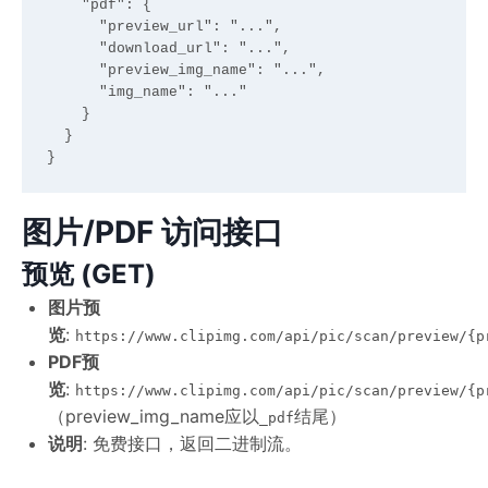
    "pdf": {

      "preview_url": "...",

      "download_url": "...",

      "preview_img_name": "...",

      "img_name": "..."

    }

  }

图片/PDF 访问接口
预览 (GET)
图片预
览
:
https://www.clipimg.com/api/pic/scan/preview/{p
PDF预
览
:
https://www.clipimg.com/api/pic/scan/preview/{p
（preview_img_name应以
结尾）
_pdf
说明
: 免费接口，返回二进制流。