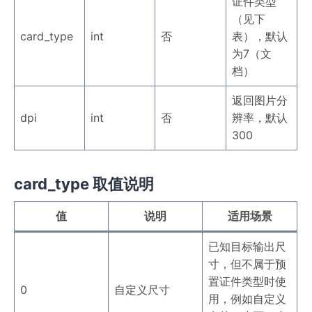
证件类型
（见下
card_type
int
否
表），默认
为7（文
档）
返回图片分
dpi
int
否
辨率，默认
300
card_type 取值说明
值
说明
适用场景
已知目标输出尺
寸，但不属于预
置证件类型时使
0
自定义尺寸
用，例如自定义