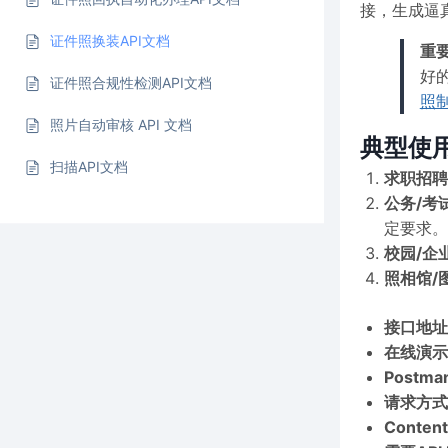
接，生成逼
证件照换装API文档
重
好
证件照合规性检测API文档
照
照片自动审核 API 文档
典型使
扫描API文档
求职招聘
公务/考
定要求。
校园/企
照相馆/
接口地址
在线演示
Postma
请求方式
Conten