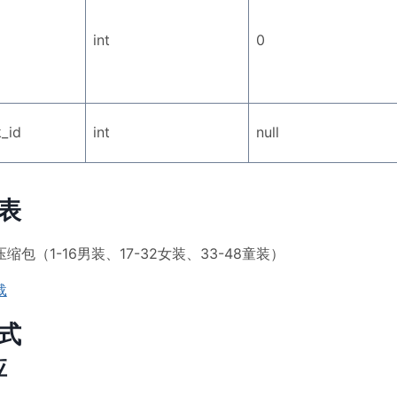
int
0
_id
int
null
表
缩包（1-16男装、17-32女装、33-48童装）
载
式
应