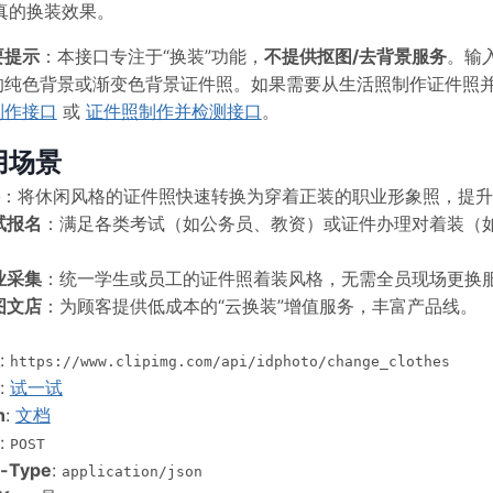
真的换装效果。
要提示
：本接口专注于“换装”功能，
不提供抠图/去背景服务
。输
的纯色背景或渐变色背景证件照。如果需要从生活照制作证件照
制作接口
或
证件照制作并检测接口
。
用场景
：将休闲风格的证件照快速转换为穿着正装的职业形象照，提升
试报名
：满足各类考试（如公务员、教资）或证件办理对着装（
业采集
：统一学生或员工的证件照着装风格，无需全员现场更换
图文店
：为顾客提供低成本的“云换装”增值服务，丰富产品线。
:
https://www.clipimg.com/api/idphoto/change_clothes
:
试一试
n
:
文档
:
POST
t-Type
:
application/json