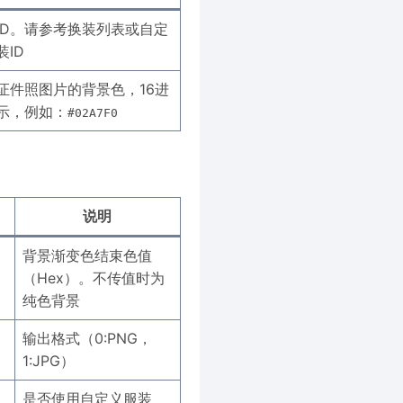
ID。请参考换装列表或自定
装ID
证件照图片的背景色，16进
示，例如：
#02A7F0
说明
背景渐变色结束色值
（Hex）。不传值时为
纯色背景
输出格式（0:PNG，
1:JPG）
是否使用自定义服装