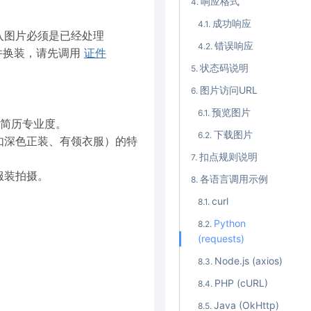
响应格式
成功响应
入图片必须是已经处理
错误响应
并换装，请先调用
证件
状态码说明
图片访问URL
预览图片
简历专业度。
下载图片
如深色正装、有领衣服）的特
扣点规则说明
服装拍摄。
各语言调用示例
curl
Python
(requests)
Node.js (axios)
PHP (cURL)
Java (OkHttp)