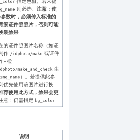
指定色值。若未提
_color
则必选。
注意：使
g_name
ile参数时，必须传入标准的
背景证件照照片，否则可能
换装效果
在的证件照图片名称（如证
制作
或证件
/idphoto/make
作+检
生
dphoto/make_and_check
）。若提供此参
img_name
则优先使用该图片进行换
推荐使用此方式，效果会更
注意：仍需指定
bg_color
说明