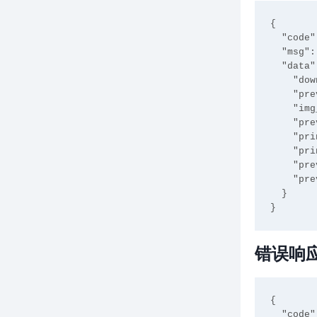
{

  "code": 0,

  "msg": "Success",

  "data": {

    "download_url": "https://www.clipimg.com/api/idphoto/change_clothes/download/...",

    "preview_url": "https://www.clipimg.com/api/idphoto/change_clothes/preview/...",

    "img_name": "9ad..._changeCloth",

    "preview_img_name": "9ad..._changeCloth_preview",

    "print_img_name": "9ad..._changeCloth_print",

    "print_url": "https://www.clipimg.com/api/idphoto/print_download/...",

    "preview_print_url": "https://www.clipimg.com/api/idphoto/print_preview/...",

    "preview_print_img_name": "9ad..._changeCloth_print_preview"

  }

错误响
{

  "code": 410,
