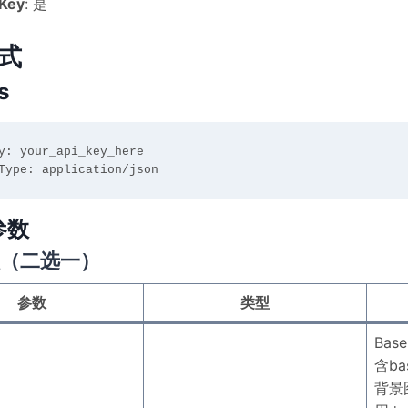
Key
: 是
式
s
y: your_api_key_here

参数
（二选一）
参数
类型
Ba
含b
背景