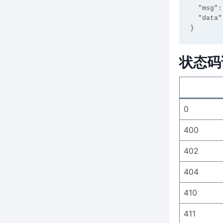
  "msg": "未检测到人脸",

  "data": []

状态码
0
400
402
404
410
411