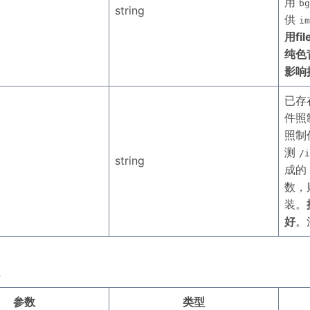
用
bg
string
供
im
用f
纯色
影响
已存
件照
照制
测
/i
string
成的
数，
装。
好
。
参数
类型