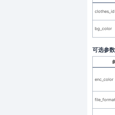
clothes_id
bg_color
可选参数
enc_color
file_forma