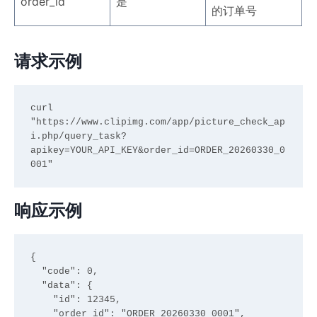
order_id
是
的订单号
请求示例
curl 
"https://www.clipimg.com/app/picture_check_ap
i.php/query_task?
apikey=YOUR_API_KEY&order_id=ORDER_20260330_0
响应示例
{

  "code": 0,

  "data": {

    "id": 12345,

    "order_id": "ORDER_20260330_0001",
