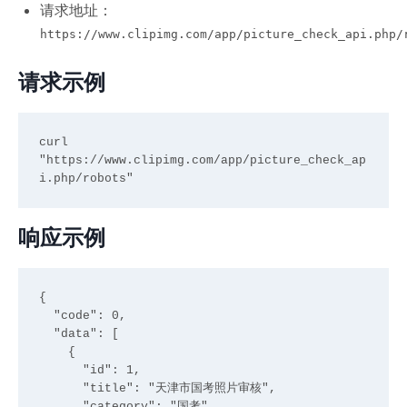
请求地址：
https://www.clipimg.com/app/picture_check_api.php/
请求示例
curl 
"https://www.clipimg.com/app/picture_check_ap
响应示例
{

  "code": 0,

  "data": [

    {

      "id": 1,

      "title": "天津市国考照片审核",

      "category": "国考",
