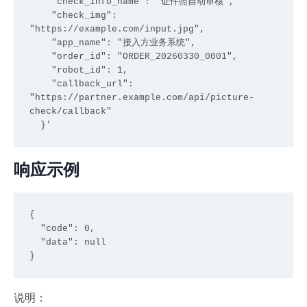
    "check_info_name": "证件照自动审核",

    "check_img": 
"https://example.com/input.jpg",

    "app_name": "接入方业务系统",

    "order_id": "ORDER_20260330_0001",

    "robot_id": 1,

    "callback_url": 
"https://partner.example.com/api/picture-
check/callback"

响应示例
{

  "code": 0,

  "data": null

说明：