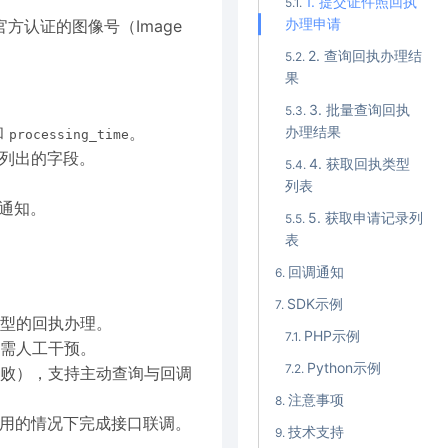
1. 提交证件照回执
办理申请
认证的图像号（Image
2. 查询回执办理结
果
3. 批量查询回执
和
。
办理结果
processing_time
列出的字段。
4. 获取回执类型
列表
通知。
5. 获取申请记录列
表
回调通知
SDK示例
型的回执办理。
PHP示例
需人工干预。
Python示例
败），支持主动查询与回调
注意事项
际费用的情况下完成接口联调。
技术支持