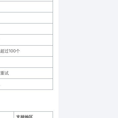
空
超过100个
后重试
试
支持地区