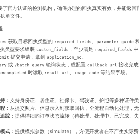
接了官方认证的检测机构，确保办理的回执真实有效，并能返回官方
回执单文件。
程
：
获取目标回执类型的
、
pes
required_fields
parameter_guide
回执类型要求组装
，至少满足
中
custom_fields
required_fields
提交申请，拿到
。
bmit
application_no
或
轮询状态，或配置
接收完成
ery
/batch_query
callback_url
时读取
、
等结果字段。
s=completed
result_url
image_code
持
：支持身份证、居住证、社保卡、驾驶证、护照等多种证件类
程
：从提交照片、信息录入到获取回执，全流程自动化处理，无
追踪
：提供详细的订单状态流转（待处理、处理中、已完成、失
模式
：提供模拟参数（simulate），方便开发者在不产生实