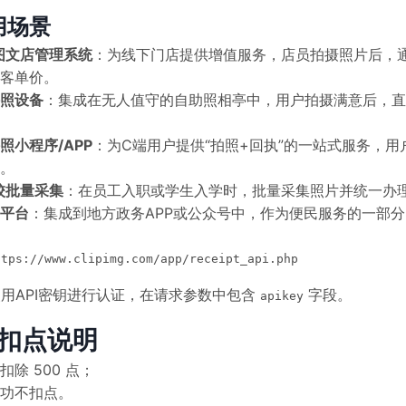
用场景
图文店管理系统
：为线下门店提供增值服务，店员拍摄照片后，
客单价。
照设备
：集成在无人值守的自助照相亭中，用户拍摄满意后，直
照小程序/APP
：为C端用户提供“拍照+回执”的一站式服务，
。
校批量采集
：在员工入职或学生入学时，批量采集照片并统一办
平台
：集成到地方政务APP或公众号中，作为便民服务的一部
ttps://www.clipimg.com/app/receipt_api.php
 使用API密钥进行认证，在请求参数中包含
字段。
apikey
扣点说明
扣除 500 点；
功不扣点。