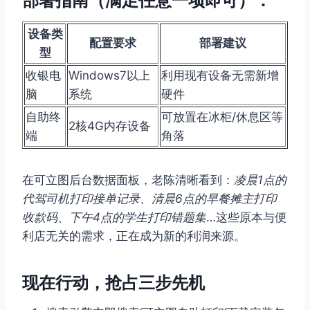
部署指南（满足任意一项即可）：
设备类
配置要求
部署建议
型
收银电
Windows7以上
利用现有设备无需新增
脑
系统
硬件
自助终
可放置在冰柜/休息区等
2核4G内存设备
端
角落
在可立图后台数据面板，老陈清晰看到：
凌晨1点的
代驾司机打印接单记录
、
清晨6点的早餐摊主打印
收款码
、
下午4点的学生打印错题集
…这些原本与便
利店无关的需求，正在成为新的利润来源。
现在行动，抢占三步先机