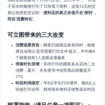
用粉笔在黑板写下‘打印1元/张’。次日中午，一对母
子买水时顺便打印了12张复习资料，这笔12元的交
易让他突然意识到：
便利店的真正价值不在‘便利’，
而在‘流量转化’
。
可立图带来的三大改变
消费场景再造：
顾客扫描商品条形码时，收银
屏自动弹出‘是否需要打印文件’提示，平均每6
个顾客就有1人选择这项服务
停留时长倍增：
等待打印的顾客多在店内二次
消费，薯片、关东煮等冲动型商品销量提升
17%
时段利润填空：
早8点学生打印课件、晚8点上
班族打印合同，精准填补便利店销售低谷时段