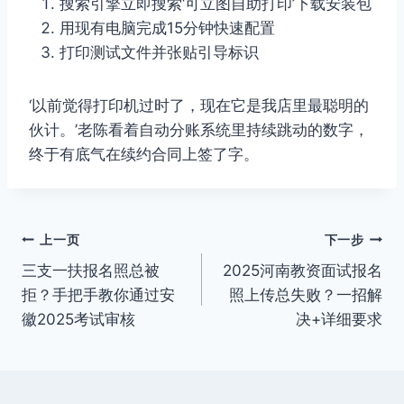
搜索引擎立即搜索‘可立图自助打印’下载安装包
用现有电脑完成15分钟快速配置
打印测试文件并张贴引导标识
‘以前觉得打印机过时了，现在它是我店里最聪明的
伙计。’老陈看着自动分账系统里持续跳动的数字，
终于有底气在续约合同上签了字。
文
上一页
下一步
三支一扶报名照总被
2025河南教资面试报名
章
拒？手把手教你通过安
照上传总失败？一招解
导
徽2025考试审核
决+详细要求
航