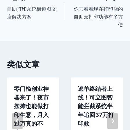
文
自助打印系统街道图文
你去看看现在打印店的
章
店解决方案
自助云打印功能有多方
导
便
航
类似文章
零门槛创业神
逃单终结者上
器来了！夜市
线！可立图智
摆摊也能做打
能拦截系统半
印生意，月入
年追回37万打
过万真的不
印款