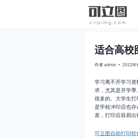
跳
到
内
容
适合高校
作者
admin
2022年
学习离不开学习资
求，尤其是开学季
很多的。大学生打
是学校冲印店也存
差，打印后容易出
可立图自助打印软