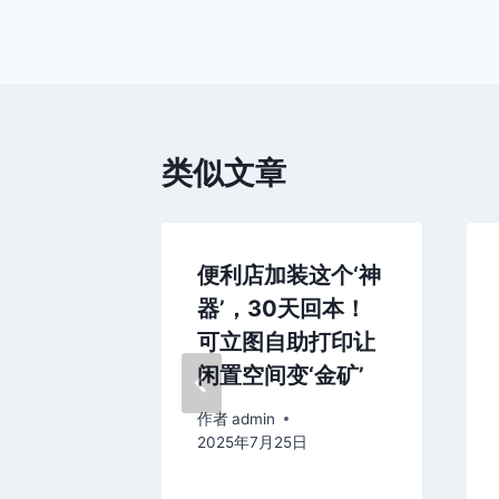
章
导
航
类似文章
店！可立
便利店加装这个‘神
件照打印
器’，30天回本！
生成标
可立图自助打印让
店增收超
闲置空间变‘金矿’
作者
admin
2025年7月25日