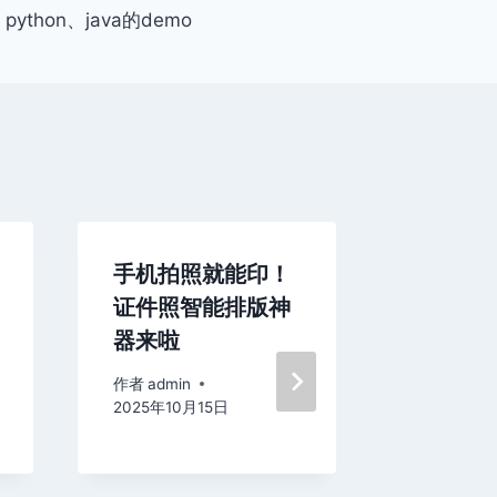
python、java的demo
手机拍照就能印！
零门槛
证件照智能排版神
线！现
器来啦
24小
作者
admin
作者
admin
2025年10月15日
2025年7月