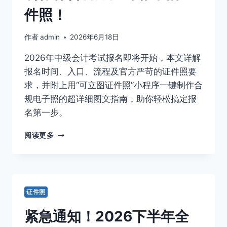
报
件照！
名
开
作者
admin
2026年6月18日
始！
照
2026年中级会计考试报名即将开始，本文详解
片
上
报名时间、入口、流程及官方严苛的证件照要
传
求，并附上用“可立图证件照”小程序一键制作合
不
规电子照的超详细图文指南，助你轻松搞定报
通
名第一步。
过？
这
【2026
份
阅读更多
年
保
中
姆
级
级
会
攻
计】
略
证件照
报
帮
名
你
紧急通知！2026下半年全
照
一