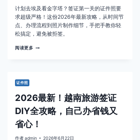
二
计划去埃及看金字塔？签证第一关的证件照要
寸’保
姆
求超级严格！这份2026年最新攻略，从时间节
级
点、办理流程到照片制作细节，手把手教你轻
攻
松搞定，避免被拒签。
略，
一
埃
阅读更多
次
及
过
自
审
由
行
｜
证件照
搞
定
2026最新！越南旅游签证
签
证
DIY全攻略，自己办省钱又
就
靠
省心！
它！
这
作者
admin
2026年6月22日
张