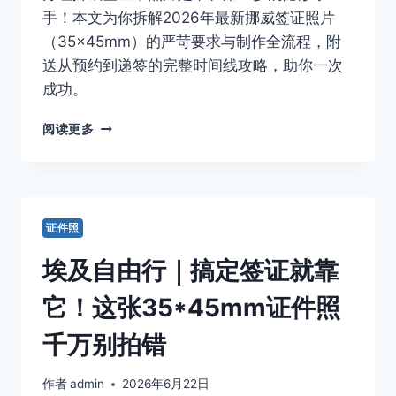
教
手！本文为你拆解2026年最新挪威签证照片
你
（35×45mm）的严苛要求与制作全流程，附
搞
送从预约到递签的完整时间线攻略，助你一次
定‘制
成功。
图
员
挪
规
阅读更多
威
格’证
签
件
证
照，
照
丝
片
滑
证件照
别
过
再
审
埃及自由行｜搞定签证就靠
被
退
它！这张35*45mm证件照
了！
2026
千万别拍错
最
新‘35×45MM
作者
admin
2026年6月22日
小