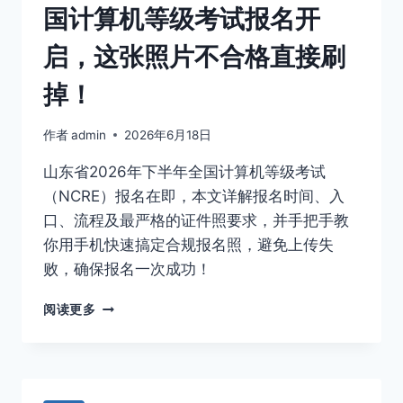
上
次
国计算机等级考试报名开
传
搞
不
定！
启，这张照片不合格直接刷
通
过？
掉！
手
把
作者
admin
2026年6月18日
手
教
山东省2026年下半年全国计算机等级考试
你
制
（NCRE）报名在即，本文详解报名时间、入
作
口、流程及最严格的证件照要求，并手把手教
符
你用手机快速搞定合规报名照，避免上传失
合
败，确保报名一次成功！
官
方
紧
严
阅读更多
急
苛
通
标
知！
准
2026
的
下
证