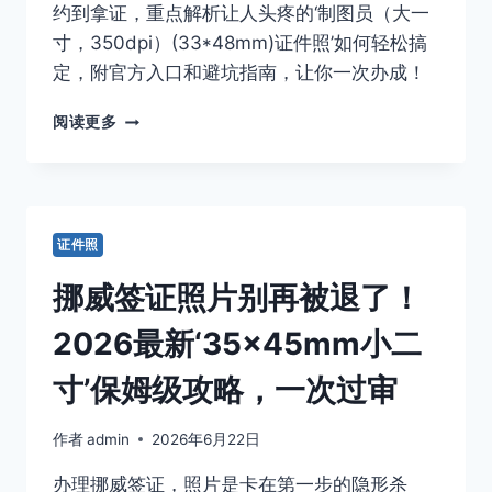
约到拿证，重点解析让人头疼的‘制图员（大一
寸，350dpi）(33*48mm)证件照’如何轻松搞
定，附官方入口和避坑指南，让你一次办成！
2026
阅读更多
年
护
照/
通
行
证件照
证
换
挪威签证照片别再被退了！
发
保
2026最新‘35×45mm小二
姆
级
寸’保姆级攻略，一次过审
攻
略！
作者
admin
2026年6月22日
手
把
办理挪威签证，照片是卡在第一步的隐形杀
手