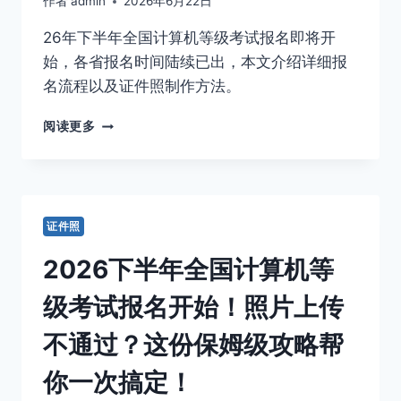
作者
admin
2026年6月22日
己
办
26年下半年全国计算机等级考试报名即将开
省
钱
始，各省报名时间陆续已出，本文介绍详细报
又
名流程以及证件照制作方法。
省
心！
26
阅读更多
年
下
半
年
全
证件照
国
计
2026下半年全国计算机等
算
机
级考试报名开始！照片上传
等
级
不通过？这份保姆级攻略帮
考
试
你一次搞定！
报