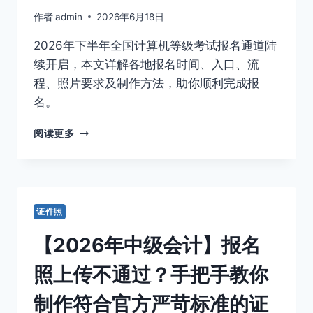
名
作者
admin
2026年6月18日
指
南
2026年下半年全国计算机等级考试报名通道陆
|
各
续开启，本文详解各地报名时间、入口、流
省
程、照片要求及制作方法，助你顺利完成报
报
名。
名
时
2026
阅读更多
间
下
+流
半
程
年
+照
全
片
国
要
证件照
计
求
算
【2026年中级会计】报名
机
等
照上传不通过？手把手教你
级
考
制作符合官方严苛标准的证
试