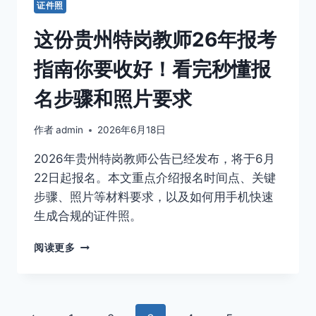
证件照
半
件
年
照！
这份贵州特岗教师26年报考
全
国
指南你要收好！看完秒懂报
计
算
名步骤和照片要求
机
等
作者
admin
2026年6月18日
级
考
2026年贵州特岗教师公告已经发布，将于6月
试
报
22日起报名。本文重点介绍报名时间点、关键
名
步骤、照片等材料要求，以及如何用手机快速
开
生成合规的证件照。
启，
这
这
阅读更多
张
份
照
贵
片
州
不
特
合