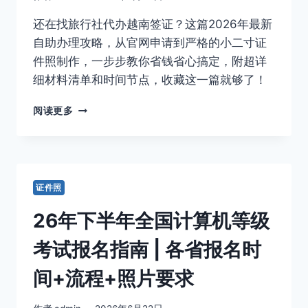
35*45MM
还在找旅行社代办越南签证？这篇2026年最新
证
件
自助办理攻略，从官网申请到严格的小二寸证
照
件照制作，一步步教你省钱省心搞定，附超详
千
细材料清单和时间节点，收藏这一篇就够了！
万
别
2026
阅读更多
拍
最
错
新！
越
南
旅
证件照
游
签
26年下半年全国计算机等级
证
DIY
考试报名指南 | 各省报名时
全
攻
间+流程+照片要求
略，
自