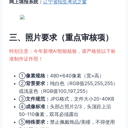
网上填报系统：
辽宁省招生考试之窗
三、照片要求（重点审核项）
特别注意：今年新增AI智能核验，请严格按以下标
准制作证件照！
①
像素规格：
480×640像素（宽×高）
②
背景要求：
纯白色（RGB值255,255,255）
或浅蓝色（RGB值100,197,255）
③
文件规范：
JPG格式，文件大小20-40KB
④
成像标准：
头部占照片2/3，头顶距上沿
50-110像素，双耳必须露出
⑤
特殊要求：
禁止佩戴饰品/美瞳，不得使用