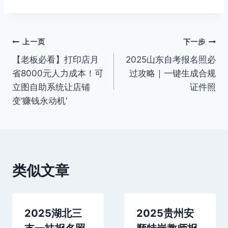
文
上一页
下一步
【老板必看】打印店月
2025山东自考报名照必
章
省8000元人力成本！可
过攻略｜一键生成合规
导
立图自助系统让店铺
证件照
变‘赚钱永动机’
航
类似文章
2025湖北三
2025贵州安