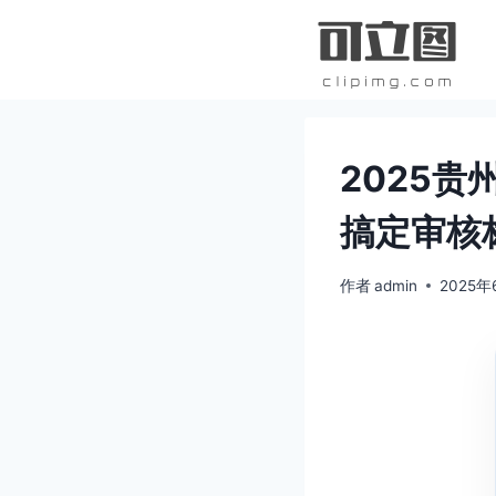
跳
到
内
容
2025
搞定审核
作者
admin
2025年