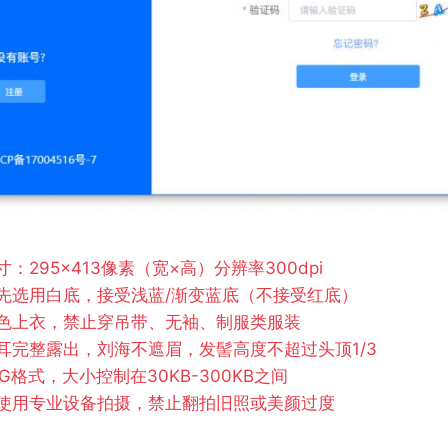
：295×413像素（宽×高）分辨率300dpi
先选用白底，接受浅蓝/渐变蓝底（不接受红底）
色上衣，禁止穿吊带、无袖、制服类服装
耳完整露出，刘海不遮眉，发髻高度不超过头顶1/3
G格式，大小控制在30KB-300KB之间
使用专业设备拍摄，禁止翻拍旧照或美颜过度