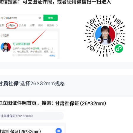
甘肃社保
”选择26×32mm规格