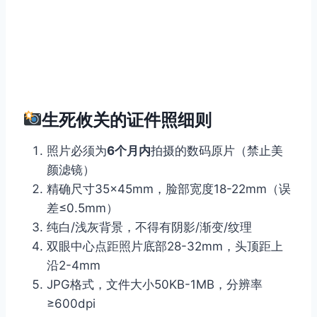
生死攸关的证件照细则
照片必须为
6个月内
拍摄的数码原片（禁止美
颜滤镜）
精确尺寸35×45mm，脸部宽度18-22mm（误
差≤0.5mm）
纯白/浅灰背景，不得有阴影/渐变/纹理
双眼中心点距照片底部28-32mm，头顶距上
沿2-4mm
JPG格式，文件大小50KB-1MB，分辨率
≥600dpi