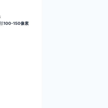
）
B
部
100-150像素