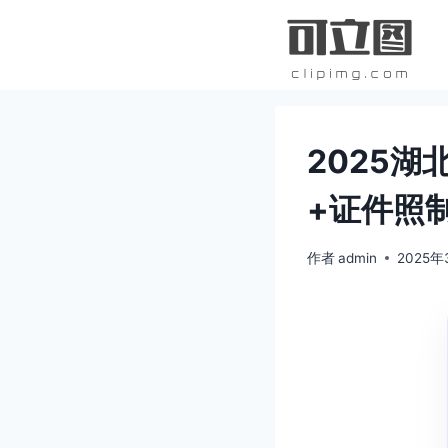
跳
到
内
容
2025
+证件照
作者
admin
2025年