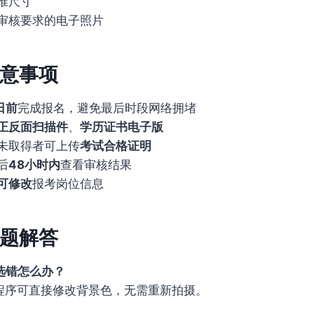
准尺寸
审核要求的电子照片
意事项
日前
完成报名，避免最后时段网络拥堵
正反面扫描件
、
学历证书电子版
未取得者可上传
考试合格证明
后
48小时内
查看审核结果
可修改
报考岗位信息
题解答
选错怎么办？
程序可直接修改背景色，无需重新拍摄。