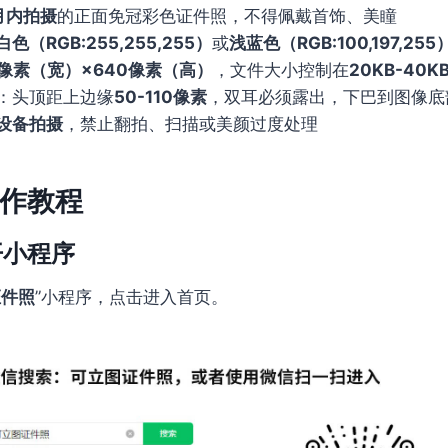
月内拍摄
的正面免冠彩色证件照，不得佩戴首饰、美瞳
白色（RGB:255,255,255）
或
浅蓝色（RGB:100,197,255
0像素（宽）×640像素（高）
，文件大小控制在
20KB-40K
：头顶距上边缘
50-110像素
，双耳必须露出，下巴到图像底
设备拍摄
，禁止翻拍、扫描或美颜过度处理
作教程
开小程序
证件照
”小程序，点击进入首页。