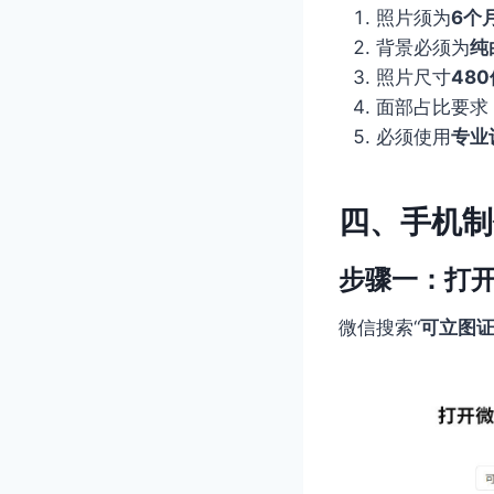
照片须为
6个
背景必须为
纯
照片尺寸
48
面部占比要求
必须使用
专业
四、手机制
步骤一：打
微信搜索“
可立图