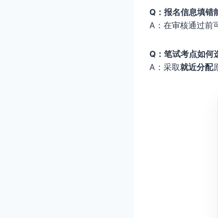
Q：报名信息填错
A：在审核通过前
Q：笔试考点如何
A：采取
就近分配