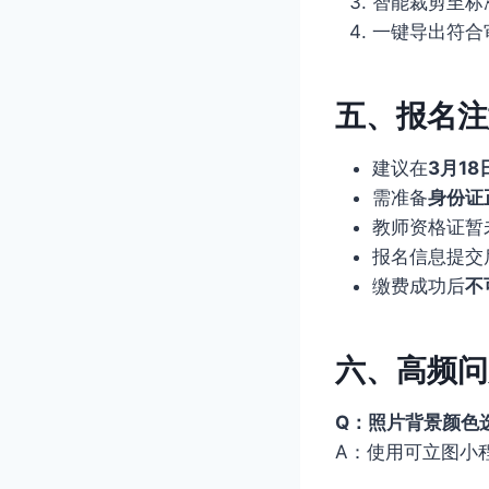
智能裁剪至标
一键导出符合
五、报名注
建议在
3月18
需准备
身份证
教师资格证暂
报名信息提交
缴费成功后
不
六、高频问
Q：照片背景颜色
A：使用可立图小