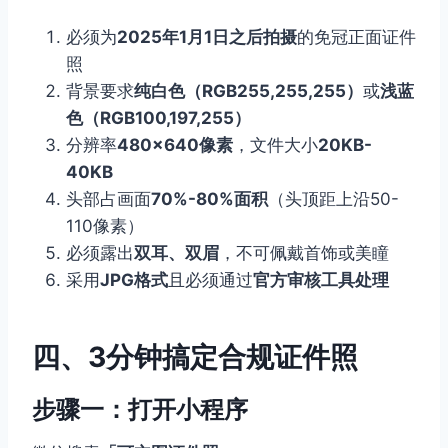
必须为
2025年1月1日之后拍摄
的免冠正面证件
照
背景要求
纯白色（RGB255,255,255）
或
浅蓝
色（RGB100,197,255）
分辨率
480×640像素
，文件大小
20KB-
40KB
头部占画面
70%-80%面积
（头顶距上沿50-
110像素）
必须露出
双耳、双眉
，不可佩戴首饰或美瞳
采用
JPG格式
且必须通过
官方审核工具处理
四、3分钟搞定合规证件照
步骤一：打开小程序