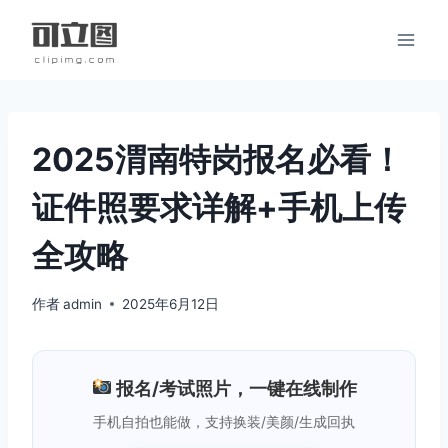
跳
到
内
容
2025渭南特岗报名必看！
证件照要求详解+手机上传
全攻略
作者
admin
2025年6月12日
报名/考试照片，一键在线制作
手机自拍也能做，支持换装/美颜/生成回执