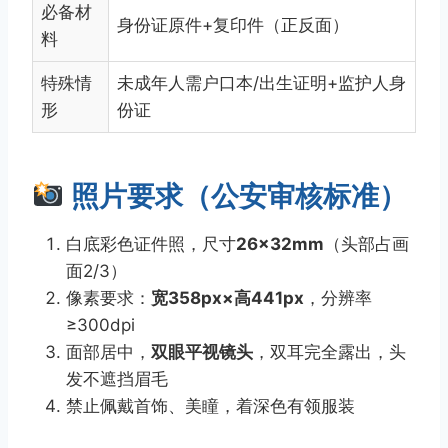
必备材
身份证原件+复印件（正反面）
料
特殊情
未成年人需户口本/出生证明+监护人身
形
份证
照片要求（公安审核标准）
白底彩色证件照，尺寸
26×32mm
（头部占画
面2/3）
像素要求：
宽358px×高441px
，分辨率
≥300dpi
面部居中，
双眼平视镜头
，双耳完全露出，头
发不遮挡眉毛
禁止佩戴首饰、美瞳，着深色有领服装