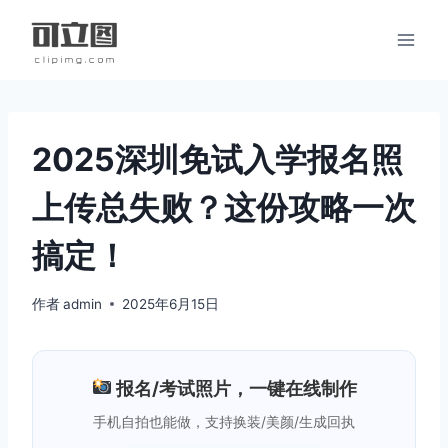
跳
到
内
容
2025深圳免试入学报名照
上传总失败？这份攻略一次
搞定！
作者
admin
2025年6月15日
报名/考试照片，一键在线制作
手机自拍也能做，支持换装/美颜/生成回执