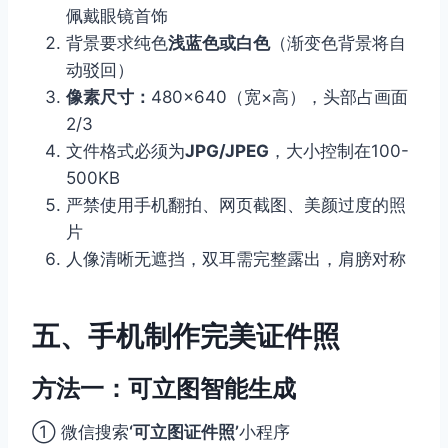
佩戴眼镜首饰
背景要求纯色
浅蓝色或白色
（渐变色背景将自
动驳回）
像素尺寸：
480×640（宽×高），头部占画面
2/3
文件格式必须为
JPG/JPEG
，大小控制在100-
500KB
严禁使用手机翻拍、网页截图、美颜过度的照
片
人像清晰无遮挡，双耳需完整露出，肩膀对称
五、手机制作完美证件照
方法一：可立图智能生成
① 微信搜索
‘可立图证件照’
小程序