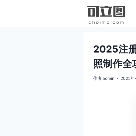
跳
到
内
容
2025
照制作全
作者
admin
2025年