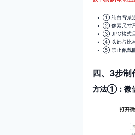
① 纯白背景
② 像素尺寸严
③ JPG格式
④ 头部占比须
⑤ 禁止佩戴
四、3步制
方法①：微