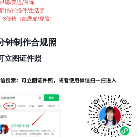
眼镜/美瞳/首饰
翻拍/扫描件/生活照
PS修饰（如磨皮/瘦脸）
分钟制作合规照
可立图证件照