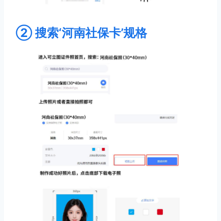
② 搜索‘河南社保卡’规格