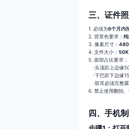
三、证件照
1. 必须为
6个月内
2. 背景色要求：
纯
3. 像素尺寸：
48
4. 文件大小：
50K
5. 面部占比要求：
·头顶距上边缘50
·下巴距下边缘15
·双耳必须完整露
6. 禁止使用翻拍
四、手机制
步骤1：打开