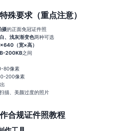
特殊要求（重点注意）
拍摄
的正面免冠证件照
白、浅灰渐变色
两种可选
0×640（宽×高）
B-200KB
之间
-80像素
0-200像素
出
、扫描、美颜过度的照片
作合规证件照教程
制作工具