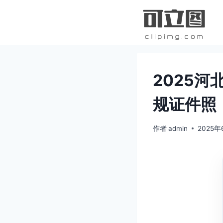
跳
到
内
容
2025
规证件照
作者
admin
2025年