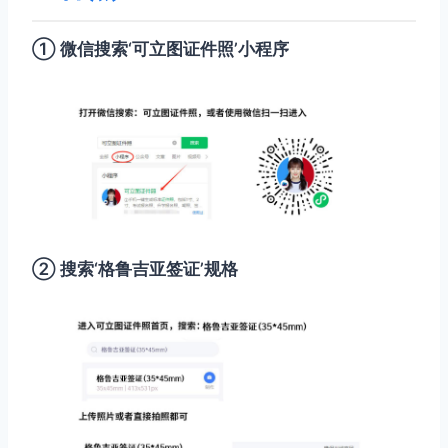
① 微信搜索‘可立图证件照’小程序
② 搜索‘格鲁吉亚签证’规格