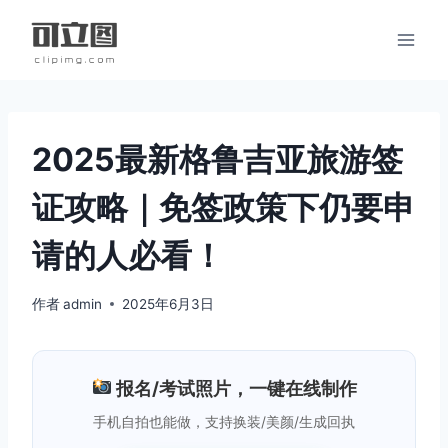
跳
到
内
容
2025最新格鲁吉亚旅游签
证攻略｜免签政策下仍要申
请的人必看！
作者
admin
2025年6月3日
报名/考试照片，一键在线制作
手机自拍也能做，支持换装/美颜/生成回执