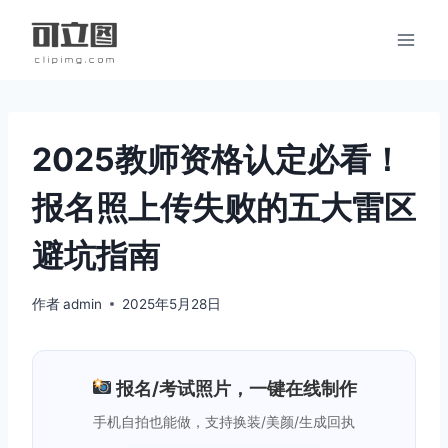
跳
到
内
容
2025教师资格认定必看！
报名照上传失败的五大雷区
避坑指南
作者
admin
2025年5月28日
报名/考试照片，一键在线制作
手机自拍也能做，支持换装/美颜/生成回执