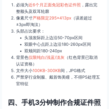
必须为
近6个月正面免冠彩色证件照
，露出完
整额头及双耳轮廓
像素尺寸
严格限定295×413px
（误差超过
±3px即淘汰）
头部占比要求：
头顶发际距上边沿50-70px区间
双眼中心点距上边沿180-260px区间
双颊间距180-240px
背景色
仅限纯白/浅蓝/淡灰
（红色背景已取消
认证资格）
文件大小
100KB-300KB
间，JPG格式
严禁穿行业制服、戴首饰美瞳，不得PS处理五
官特征
四、手机3分钟制作合规证件照