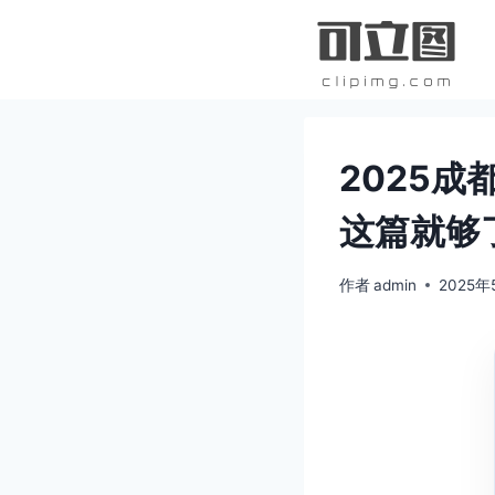
跳
到
内
容
2025
这篇就够
作者
admin
2025年