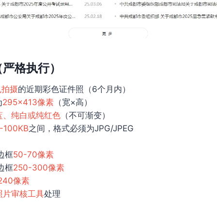
（严格执行）
机拍摄
的近期彩色证件照（6个月内）
为
295×413像素
（宽×高）
蓝、纯白或纯红色
（不可渐变）
-100KB
之间，格式必须为JPG/JPEG
：
边框
50-70像素
边框
250-300像素
-240像素
照片审核工具
处理