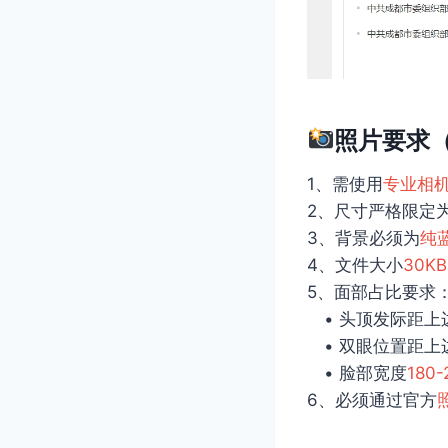
照片要求
1、需使用
专业相
2、尺寸严格限定
3、背景必须为
纯
4、文件大小
30KB
5、面部占比要求
• 头顶发际距上
• 双眼位置距上
• 脸部宽度
180
6、必须通过官方