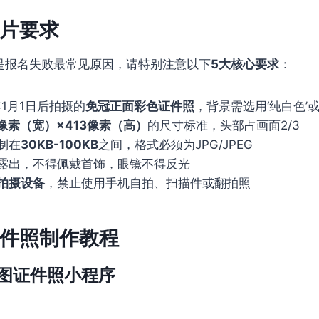
片要求
”是报名失败最常见原因，请特别注意以下
5大核心要求
：
年1月1日后拍摄的
免冠正面彩色证件照
，背景需选用‘纯白色’或
5像素（宽）×413像素（高）
的尺寸标准，头部占画面2/3
制在
30KB-100KB
之间，格式必须为JPG/JPEG
露出，不得佩戴首饰，眼镜不得反光
拍摄设备
，禁止使用手机自拍、扫描件或翻拍照
件照制作教程
图证件照小程序