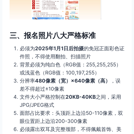
三、报名照片八大严格标准
必须为
2025年1月1日后拍摄
的免冠正面彩色证
件照，不得使用翻拍、扫描照片
背景必须为纯白色（RGB值：255,255,255）
或浅蓝色（RGB值：100,197,255）
分辨率
480像素（宽）×640像素（高）
，误
差不得超过±10像素
文件大小严格控制在
20KB-40KB
之间，采用
JPG/JPEG格式
面部占比要求：头顶距上边沿50-110像素，双
眼位置距上边沿200-300像素
必须露出双耳及完整颈部，不得佩戴首饰、美