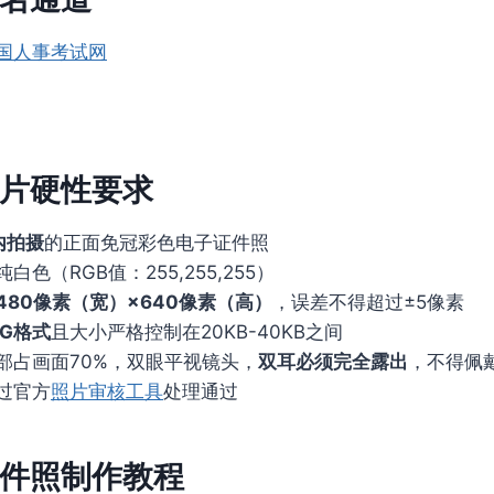
国人事考试网
片硬性要求
内拍摄
的正面免冠彩色电子证件照
色（RGB值：255,255,255）
480像素（宽）×640像素（高）
，误差不得超过±5像素
PG格式
且大小严格控制在20KB-40KB之间
部占画面70%，双眼平视镜头，
双耳必须完全露出
，不得佩
过官方
照片审核工具
处理通过
件照制作教程