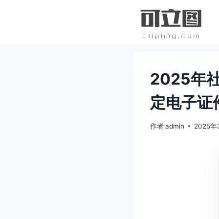
跳
到
内
容
2025
定电子证
作者
admin
2025年