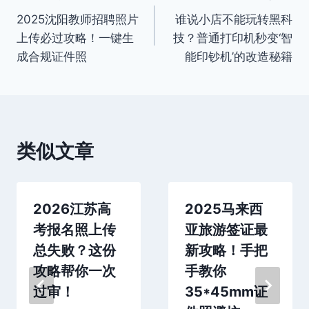
2025沈阳教师招聘照片
谁说小店不能玩转黑科
章
上传必过攻略！一键生
技？普通打印机秒变‘智
导
成合规证件照
能印钞机’的改造秘籍
航
类似文章
2026江苏高
2025马来西
考报名照上传
亚旅游签证最
总失败？这份
新攻略！手把
攻略帮你一次
手教你
过审！
35*45mm证