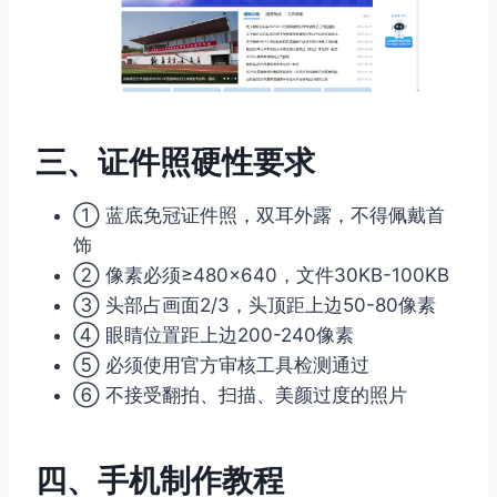
三、证件照硬性要求
① 蓝底免冠证件照，双耳外露，不得佩戴首
饰
② 像素必须≥480×640，文件30KB-100KB
③ 头部占画面2/3，头顶距上边50-80像素
④ 眼睛位置距上边200-240像素
⑤ 必须使用官方审核工具检测通过
⑥ 不接受翻拍、扫描、美颜过度的照片
四、手机制作教程