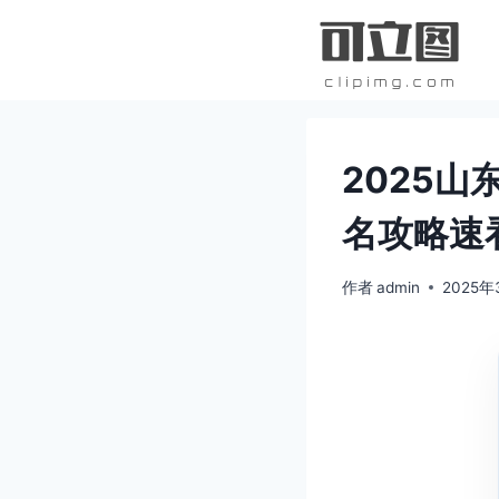
跳
到
内
容
2025山
名攻略速
作者
admin
2025