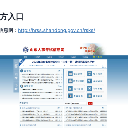
方入口
信息网
：
http://hrss.shandong.gov.cn/rsks/