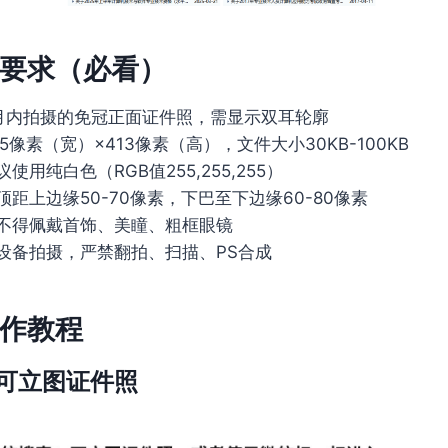
要求（必看）
月内拍摄的免冠正面证件照，需显示双耳轮廓
5像素（宽）×413像素（高），文件大小30KB-100KB
使用纯白色（RGB值255,255,255）
距上边缘50-70像素，下巴至下边缘60-80像素
不得佩戴首饰、美瞳、粗框眼镜
设备拍摄，严禁翻拍、扫描、PS合成
作教程
可立图证件照