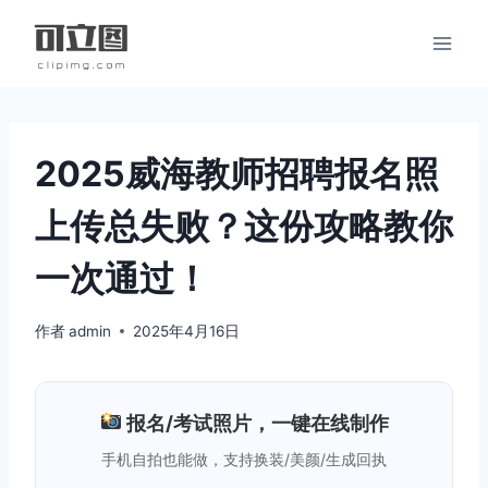
跳
到
内
容
2025威海教师招聘报名照
上传总失败？这份攻略教你
一次通过！
作者
admin
2025年4月16日
报名/考试照片，一键在线制作
手机自拍也能做，支持换装/美颜/生成回执