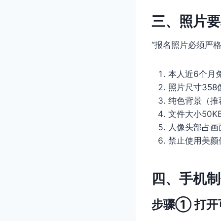
三、照片要
“报名照片必须严
本人近6个月
照片尺寸358
纯色背景（推
文件大小50KB
人像头部占画
禁止使用美颜
四、手机制
步骤① 打开