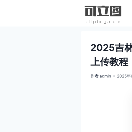
跳
到
内
容
2025
上传教程
作者
admin
2025年