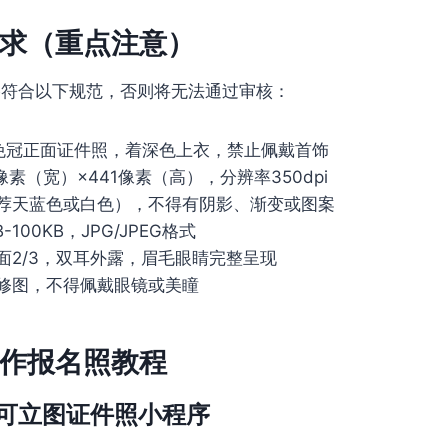
求（重点注意）
格符合以下规范，否则将无法通过审核：
免冠正面证件照，着深色上衣，禁止佩戴首饰
像素（宽）×441像素（高），分辨率350dpi
荐天蓝色或白色），不得有阴影、渐变或图案
-100KB，JPG/JPEG格式
面2/3，双耳外露，眉毛眼睛完整呈现
修图，不得佩戴眼镜或美瞳
作报名照教程
可立图证件照小程序