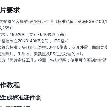
片要求
内拍摄的蓝底/白底免冠证件照（标准色值：蓝底RGB<100,19
5,255>）
求：480像素（宽）×640像素（高）
格控制在20KB-40KB之间，JPG格式
符合标准：头顶距上边框50-110像素，双耳外露，面部宽度1
翻拍照片、生活照、美颜照及PS过度处理的照片
官方『照片审核工具』检测（特别提醒：使用可立图制作时
作教程
能生成标准证件照