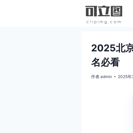
跳
到
内
容
2025北
名必看
作者
admin
2025年