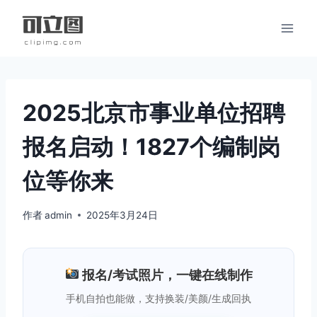
跳
到
内
容
2025北京市事业单位招聘
报名启动！1827个编制岗
位等你来
作者
admin
2025年3月24日
报名/考试照片，一键在线制作
手机自拍也能做，支持换装/美颜/生成回执