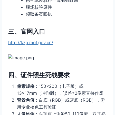
携带纸质材料至属地财政局
现场核验原件
领取备案回执
三、官网入口
http://kzp.mof.gov.cn/
四、证件照生死线要求
像素规格：
150×200（电子版）或
13×17mm（冲印版），误差±2像素直接作废
背景色值：
白底（RGB）或蓝底（RGB），需
用专业校色工具验证
人像比例：
头顶距上边沿50-110像素，双耳必