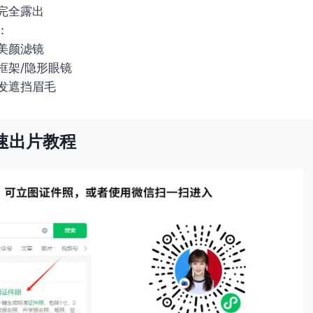
完全露出
：
美颜滤镜
框架/隐形眼镜
发遮挡眉毛
速出片教程