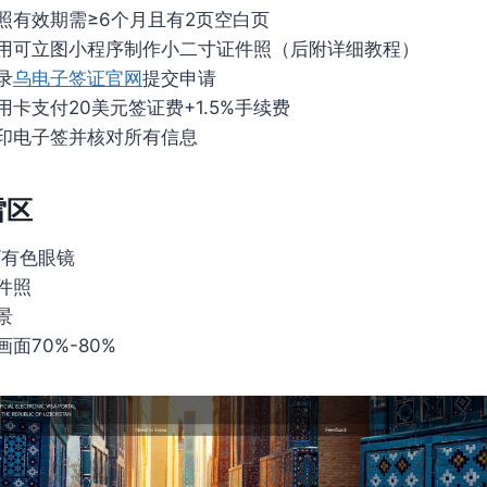
照有效期需≥6个月且有2页空白页
用可立图小程序制作小二寸证件照（后附详细教程）
录
乌电子签证官网
提交申请
用卡支付20美元签证费+1.5%手续费
印电子签并核对所有信息
雷区
/有色眼镜
件照
景
面70%-80%