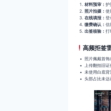
材料预审：
护
照片拍摄：
使
在线填报：
登
缴费确认：
信
出签核验：
打
高频拒签
照片佩戴首饰
上传翻拍旧证
未使用白底背
头部占比未达画