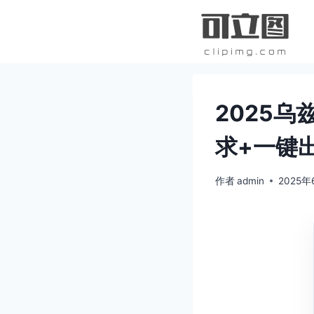
跳
到
内
容
2025
求+一键
作者
admin
2025年