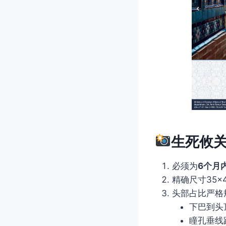
生死攸
必须为
6个月
精确尺寸35×4
头部占比严格
下巴到头顶
瞳孔垂线