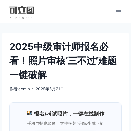
跳
到
内
容
2025中级审计师报名必
看！照片审核‘三不过’难题
一键破解
作者
admin
2025年5月21日
报名/考试照片，一键在线制作
手机自拍也能做，支持换装/美颜/生成回执