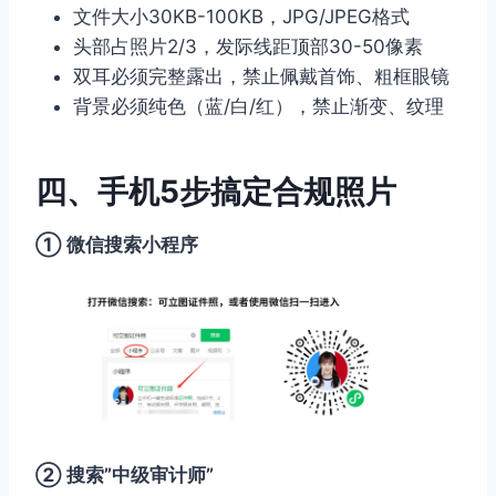
文件大小30KB-100KB，JPG/JPEG格式
头部占照片2/3，发际线距顶部30-50像素
双耳必须完整露出，禁止佩戴首饰、粗框眼镜
背景必须纯色（蓝/白/红），禁止渐变、纹理
四、手机5步搞定合规照片
① 微信搜索小程序
② 搜索”中级审计师”