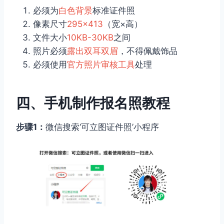
必须为
白色背景
标准证件照
像素尺寸
295×413
（宽×高）
文件大小
10KB-30KB
之间
照片必须
露出双耳双眉
，不得佩戴饰品
必须使用
官方照片审核工具
处理
四、手机制作报名照教程
步骤1：
微信搜索‘可立图证件照’小程序