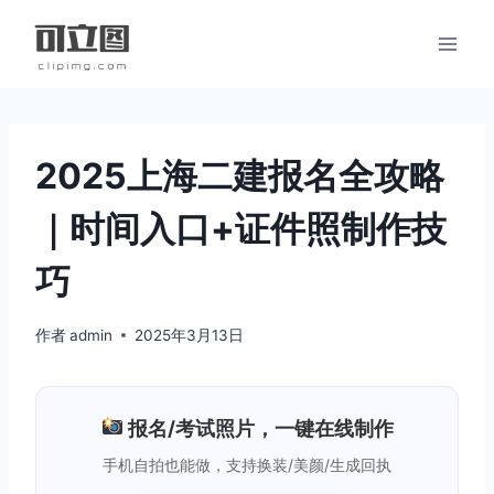
跳
到
内
容
2025上海二建报名全攻略
｜时间入口+证件照制作技
巧
作者
admin
2025年3月13日
报名/考试照片，一键在线制作
手机自拍也能做，支持换装/美颜/生成回执