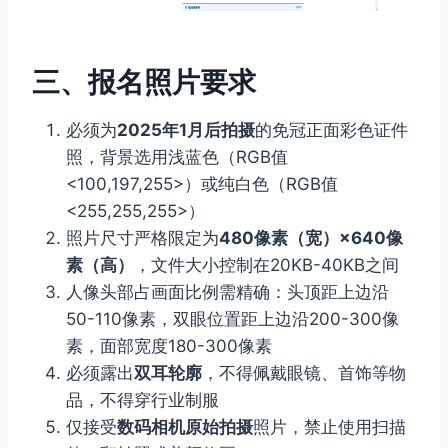
三、报名照片要求
必须为
2025年1月后拍摄
的免冠正面彩色证件
照，背景选用浅蓝色（RGB值
<100,197,255>）或纯白色（RGB值
<255,255,255>）
照片尺寸严格限定为
480像素（宽）×640像
素（高）
，文件大小控制在20KB-40KB之间
人像头部占画面比例需精确：头顶距上边沿
50-110像素，双眼位置距上边沿200-300像
素，面部宽度180-300像素
必须露出
双耳轮廓
，不得佩戴眼镜、首饰等物
品，不得穿行业制服
仅接受
数码相机原始拍摄
照片，禁止使用扫描