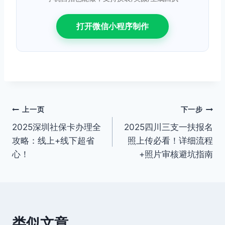
打开微信小程序制作
文
上一页
下一步
2025深圳社保卡办理全
2025四川三支一扶报名
章
攻略：线上+线下超省
照上传必看！详细流程
导
心！
+照片审核避坑指南
航
类似文章