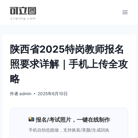
跳
到
内
容
陕西省2025特岗教师报名
照要求详解｜手机上传全攻
略
作者
admin
2025年6月10日
报名/考试照片，一键在线制作
手机自拍也能做，支持换装/美颜/生成回执