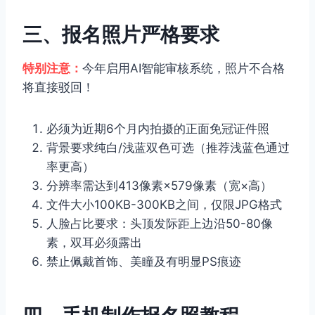
三、报名照片严格要求
特别注意：
今年启用AI智能审核系统，照片不合格
将直接驳回！
必须为近期6个月内拍摄的正面免冠证件照
背景要求纯白/浅蓝双色可选（推荐浅蓝色通过
率更高）
分辨率需达到413像素×579像素（宽×高）
文件大小100KB-300KB之间，仅限JPG格式
人脸占比要求：头顶发际距上边沿50-80像
素，双耳必须露出
禁止佩戴首饰、美瞳及有明显PS痕迹