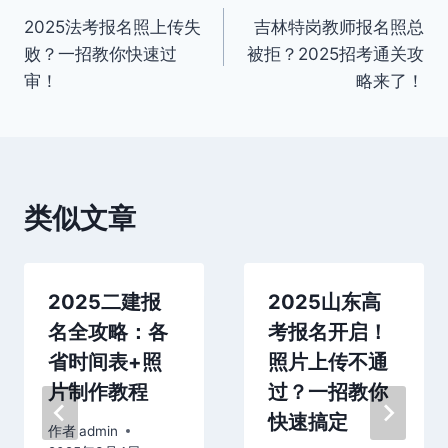
2025法考报名照上传失
吉林特岗教师报名照总
章
败？一招教你快速过
被拒？2025招考通关攻
导
审！
略来了！
航
类似文章
2025二建报
2025山东高
名全攻略：各
考报名开启！
省时间表+照
照片上传不通
片制作教程
过？一招教你
快速搞定
作者
admin