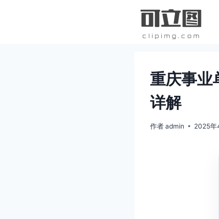
跳
到
内
容
重庆事业
详解
作者
admin
2025年