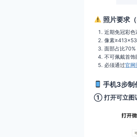
照片要求（
近期免冠彩色
像素≥413×5
面部占比70%
不可佩戴首饰
必须通过
官网
手机3步制
① 打开可立图