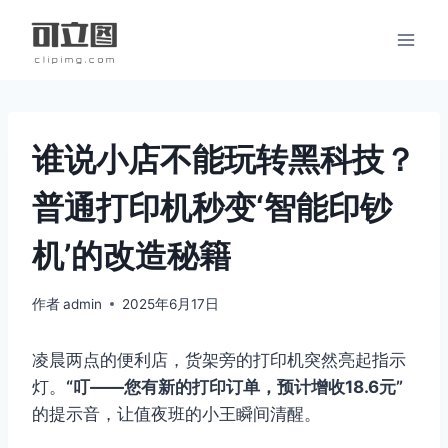
跳
到
内
容
谁说小店不能玩转黑科技？
普通打印机秒变‘智能印钞
机’的改造秘籍
作者
admin
2025年6月17日
凌晨两点的便利店，货架旁的打印机突然亮起指示
灯。
“叮——您有新的打印订单，预计增收18.6元”
的提示音，让值夜班的小王瞬间清醒。