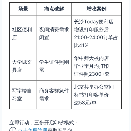
场景
痛点破解
增收案例
长沙Today便利店
社区便利
夜间消费需求
增设打印服务后
店
闲置
21:00-24:00订单占
比41%
华中师大校内店
大学城文
学生证件照刚
毕业季月均打印
具店
需
证件照2300+套
北京共享办公空间
写字楼自
商务客群急件
标书打印客单价
习室
需求
达58元/单
立即行动，三步开启印钞模式：
①
点击免费注册
获取安装包