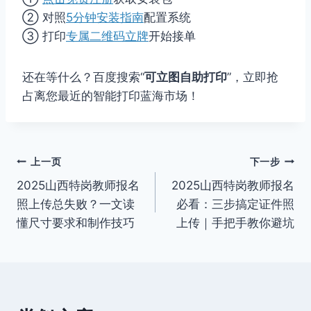
② 对照
5分钟安装指南
配置系统
③ 打印
专属二维码立牌
开始接单
还在等什么？百度搜索“
可立图自助打印
”，立即抢
占离您最近的智能打印蓝海市场！
文
上一页
下一步
2025山西特岗教师报名
2025山西特岗教师报名
章
照上传总失败？一文读
必看：三步搞定证件照
导
懂尺寸要求和制作技巧
上传｜手把手教你避坑
航