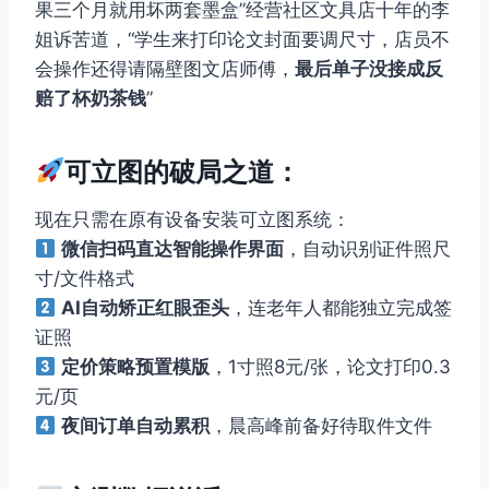
果三个月就用坏两套墨盒”经营社区文具店十年的李
姐诉苦道，“学生来打印论文封面要调尺寸，店员不
会操作还得请隔壁图文店师傅，
最后单子没接成反
赔了杯奶茶钱
”
可立图的破局之道：
现在只需在原有设备安装可立图系统：
微信扫码直达智能操作界面
，自动识别证件照尺
寸/文件格式
AI自动矫正红眼歪头
，连老年人都能独立完成签
证照
定价策略预置模版
，1寸照8元/张，论文打印0.3
元/页
夜间订单自动累积
，晨高峰前备好待取件文件