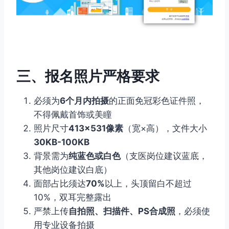
三、报名照片严格要求
必须为
6个月内拍摄
的正面免冠彩色证件照，
不得佩戴首饰或美瞳
照片尺寸
413×531像素
（宽×高），文件大小
30KB-100KB
背景需为
纯蓝色或白色
（支医岗位建议蓝底，
其他岗位建议白底）
面部占比须达
70%
以上，头顶留白不超过
10%，双耳完整露出
严禁上传
自拍照、扫描件、PS合成照
，必须使
用专业设备拍摄