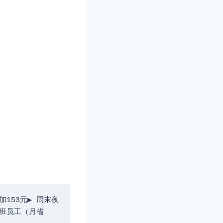
加153元▶ 周末夜
夜班员工（月省