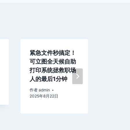
紧急文件秒搞定！
政务大
可立图全天候自助
立图自
打印系统拯救职场
让群众
人的最后1分钟
趟
作者
admin
作者
admin
2025年8月22日
2025年5月