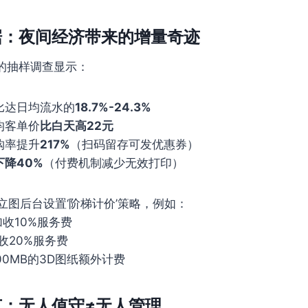
据：夜间经济带来的增量奇迹
的抽样调查显示：
比达日均流水的
18.7%-24.3%
均客单价
比白天高22元
购率提升
217%
（扫码留存可发优惠券）
下降40%
（付费机制减少无效打印）
立图后台设置‘阶梯计价’策略，例如：
0 加收10%服务费
 加收20%服务费
00MB的3D图纸额外计费
：无人值守≠无人管理