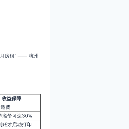
房租” —— 杭州
收益保障
改造费
单溢价可达30%
到账才启动打印