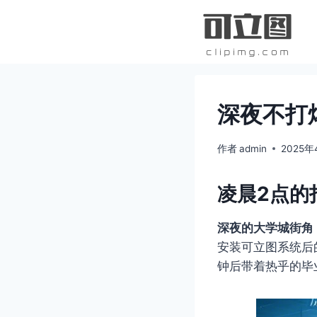
跳
到
内
容
深夜不打
作者
admin
2025
凌晨2点的
深夜的大学城街角
安装可立图系统后
钟后带着热乎的毕