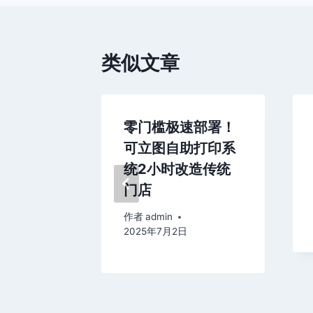
航
类似文章
照新姿
零门槛极速部署！
图自助打
可立图自助打印系
小时智能
统2小时改造传统
门店
作者
admin
2025年7月2日