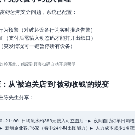
‘夜间运营安全’
问题，系统已配置：
常行为预警（对破坏设备行为实时推送告警）
证（支付后需输入动态码才能打开出纸口）
（突发情况可一键暂停所有设备）
灯控系统，感应到顾客扫码自动开启照明
：从‘被迫关店’到‘被动收钱’的蜕变
主陈先生分享：
0-21:00 日均流水约380元接入可立图后：▶ 夜间自助订单日均增
元▶ 新增企业客户6家（看中24小时出图能力）▶ 人力成本减少1名