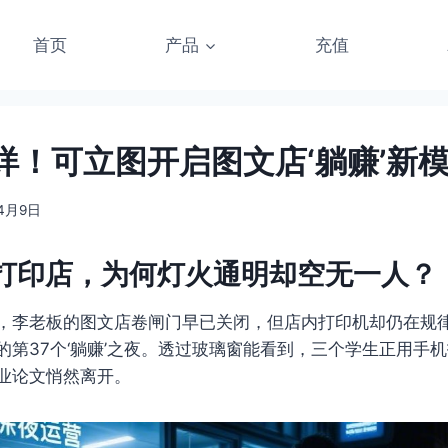
首页
产品
充值
烊！可立图开启图文店‘躺赚’新
年4月9日
打印店，为何灯火通明却空无一人？
，李老板的图文店卷闸门早已关闭，但店内打印机却仍在规
的第37个‘躺赚’之夜。透过玻璃窗能看到，三个学生正用手
业论文悄然离开。