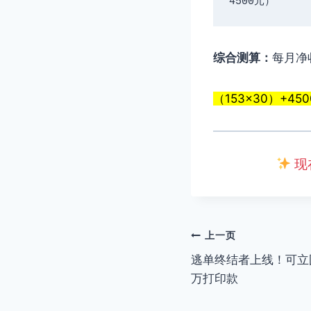
4500元）
综合测算：
每月净
（153×30）+450
现
文
上一页
逃单终结者上线！可立
章
万打印款
导