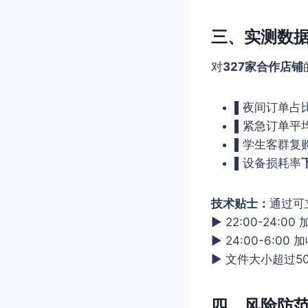
三、实测数
对
327家合作店铺
▌夜间订单占
▌紧急订单平
▌学生客群复
▌设备损耗率
技术贴士：
通过可
▶ 22:00-24:0
▶ 24:00-6:00
▶ 文件大小超过5
四、风险防范