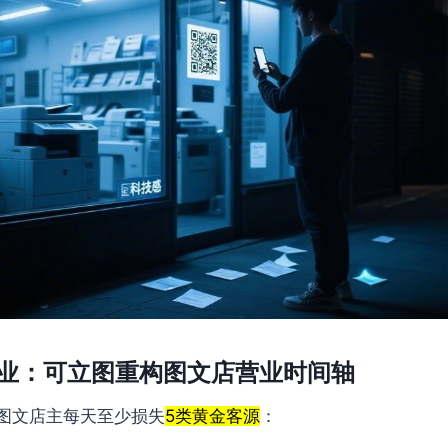
停业：可立图重构图文店营业时间轴
图文店主每天至少损失
5类黄金客源
：