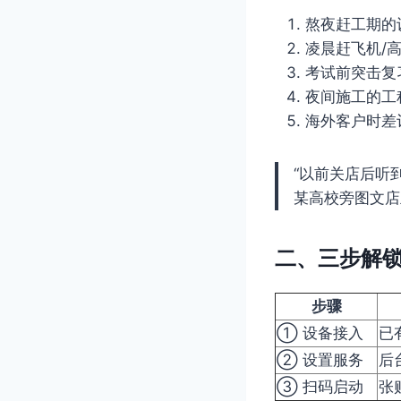
熬夜赶工期的设
凌晨赶飞机/
考试前突击复
夜间施工的工
海外客户时差
“以前关店后听
某高校旁图文店
二、三步解锁
步骤
① 设备接入
已
② 设置服务
后
③ 扫码启动
张