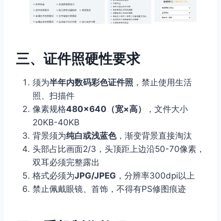
三、证件照硬性要求
须为
半年内数码彩色证件照
，禁止使用生活
照、扫描件
像素规格
480×640（宽×高）
，文件大小
20KB-40KB
背景须为
纯白或浅蓝色
，渐变背景直接淘汰
头部占比画面2/3，头顶距上边沿50-70像素，
双耳必须完整露出
格式必须为
JPG/JPEG
，分辨率300dpi以上
禁止佩戴眼镜、首饰，不得有PS修图痕迹