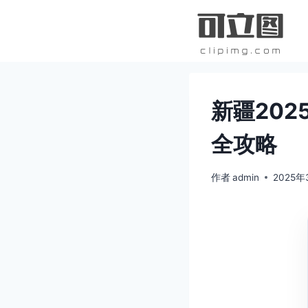
跳
到
内
容
新疆20
全攻略
作者
admin
2025