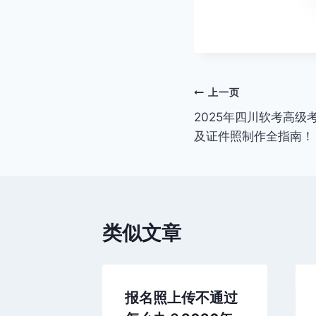
文
上一页
2025年四川软考高
章
及证件照制作全指南！
导
航
类似文章
四川软考
报名照上传不通过