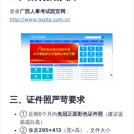
登录
广西人事考试院官网
：
http://www.gxpta.com.cn
三、证件照严苛要求
① 近期6个月内
免冠正面彩色证件照
（建议蓝
底或白底）
② 像素
295×413
（宽×高），文件大小