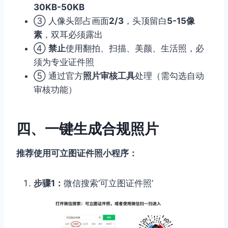
30KB-50KB
③ 人像头部占画面
2/3
，头顶留白
5-15像
素
，双耳必须露出
④
禁止
使用翻拍、扫描、美颜、生活照，必
须为专业证件照
⑤ 通过官方
照片审核工具
处理（需勾选自动
审核功能）
四、一键生成合规照片
推荐使用可立图证件照小程序：
步骤1：
微信搜索‘可立图证件照’