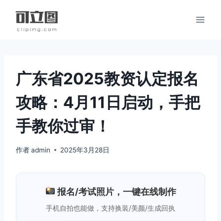
跳
到
内
容
广东省2025教资认定报名
攻略：4月11日启动，手把
手教你过审！
作者
admin
2025年3月28日
报名/考试照片，一键在线制作
手机自拍也能做，支持换装/美颜/生成回执